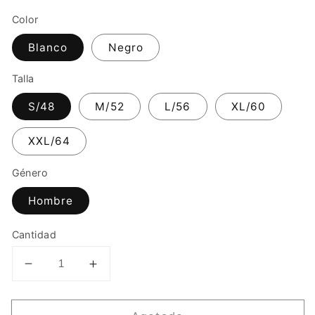
Color
Blanco
Negro
Talla
S/48
M/52
L/56
XL/60
XXL/64
Género
Hombre
Cantidad
Reducir
Aumentar
cantidad
cantidad
para
para