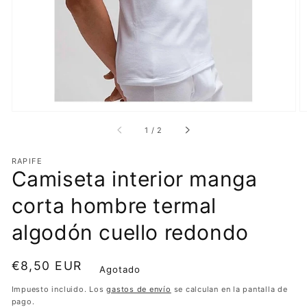
destacado
en
vista
de
galería
de
1
/
2
RAPIFE
Camiseta interior manga
corta hombre termal
algodón cuello redondo
Precio
€8,50 EUR
Agotado
habitual
Impuesto incluido. Los
gastos de envío
se calculan en la pantalla de
pago.