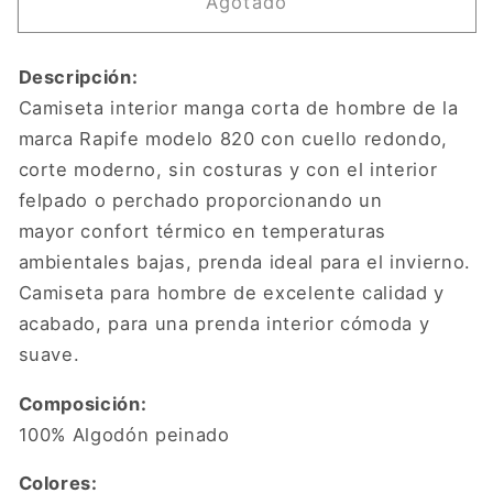
Agotado
Camiseta
Camiseta
interior
interior
manga
manga
Descripción:
corta
corta
hombre
hombre
Camiseta interior manga corta de hombre de la
termal
termal
marca Rapife modelo 820 con cuello redondo,
algodón
algodón
corte moderno, sin costuras y con el interior
cuello
cuello
felpado o perchado
proporcionando un
redondo
redondo
mayor
confort térmico
en temperaturas
ambientales bajas, prenda
ideal para el invierno.
Camiseta para hombre de
excelente calidad y
acabado,
para una prenda interior cómoda y
suave.
Composición:
100% Algodón peinado
Colores: